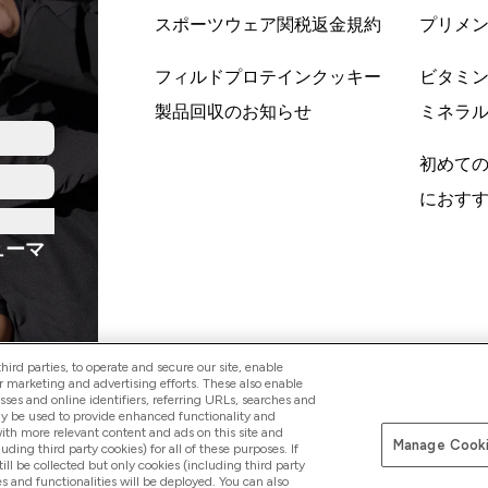
スポーツウェア関税返金規約
プリメ
フィルドプロテインクッキー
ビタミ
製品回収のお知らせ
ミネラ
初めて
におす
ューマ
ird parties, to operate and secure our site, enable
r marketing and advertising efforts. These also enable
esses and online identifiers, referring URLs, searches and
ay be used to provide enhanced functionality and
Pay with
th more relevant content and ads on this site and
Manage Cooki
luding third party cookies) for all of these purposes. If
ll be collected but only cookies (including third party
s and functionalities will be deployed. You can also