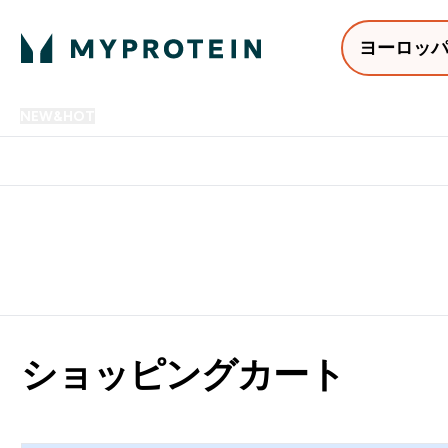
ヨーロッ
NEW&HOT
プロテイン
アミノ酸
サプリメント
プロテ
Enter NEW&HOT submenu
Enter プロテイン submenu
Enter アミノ酸 submenu
Enter サ
⌄
⌄
⌄
⌄
12,000円以上購入で送料無
ショッピングカート