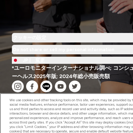
クッキーの設定
Do not share or sell my personal information
JP |
変更
*ユーロモニターインターナショナル調べ; コンシ
ーヘルス2025年版; 2024年総小売販売額
We use cookies and other tracking tools on this site, which may be provided by th
social media features, enhance performance, tailor user experiences, support ou
us and third parties to access and record user and activity data, such as IP addr
interactions, browser and device details, and other usage information, which m
2026 The Hut.com Ltd
personalized experiences, analyze and improve performance, and reach users wi
across third party sites. If you click “Accept All” this site may deploy cookies (inc
you click “Limit Cookies,” your IP address and other browsing information may sti
cookies) that are necessary to operate, secure and enable default website feature