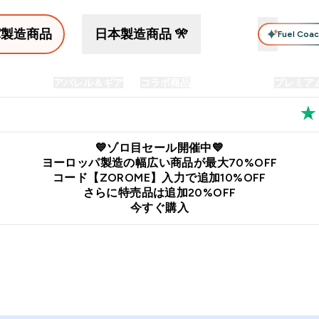
パ製造商品
日本製造商品 🎌
Fuel Coa
イン食品
アパレル＆ギア
コラボ商品
セット商品
プレミア
プリメント submenu
Enter プロテイン食品 submenu
Enter アパレル＆ギア submenu
Enter コラボ商品 submen
⌄
⌄
⌄
料
公式LINE追加で最新お得情報をゲット
公式アプリはこちら
💙ゾロ目セール開催中💙
ヨーロッパ製造の幅広い商品が最大70%OFF
コード【ZOROME】入力で追加10%OFF
さらに特売品は追加20%OFF
今すぐ購入