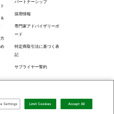
パートナーシップ
ント
採用情報
ン＆
ル
専門家アドバイザリーボ
ード
の方
すめ
特定商取引法に基づく表
記
サプライヤー誓約
e Settings
Limit Cookies
Accept All