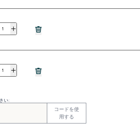
さい:
コードを使
用する