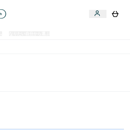
ch
ム
なりたい自分から選ぶ
クリアランスセール
日本製造商品
u
Enter プレミアム submenu
Enter なりたい自分から選ぶ submenu
En
⌄
⌄
⌄
欧州スポーツ栄養No.1ブランド*