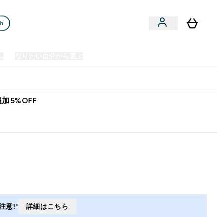
ch
ム
なりたい自分から選ぶ
クリアランスセール
日本製造商品
u
Enter プレミアム submenu
Enter なりたい自分から選ぶ submenu
En
⌄
⌄
⌄
欧州スポーツ栄養No.1ブランド*
加5%OFF
意!'
詳細はこちら