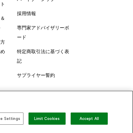
ント
採用情報
ン＆
ル
専門家アドバイザリーボ
ード
の方
すめ
特定商取引法に基づく表
記
サプライヤー誓約
e Settings
Limit Cookies
Accept All