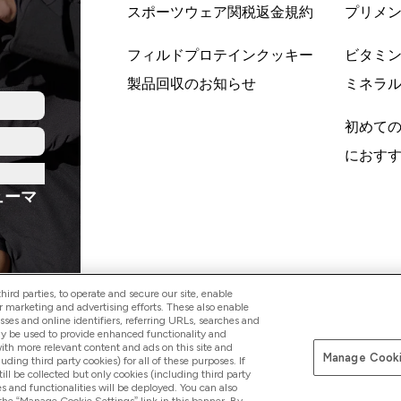
スポーツウェア関税返金規約
プリメ
フィルドプロテインクッキー
ビタミ
製品回収のお知らせ
ミネラ
初めて
におす
ューマ
ird parties, to operate and secure our site, enable
r marketing and advertising efforts. These also enable
esses and online identifiers, referring URLs, searches and
ay be used to provide enhanced functionality and
Pay with
th more relevant content and ads on this site and
Manage Cooki
luding third party cookies) for all of these purposes. If
ll be collected but only cookies (including third party
s and functionalities will be deployed. You can also