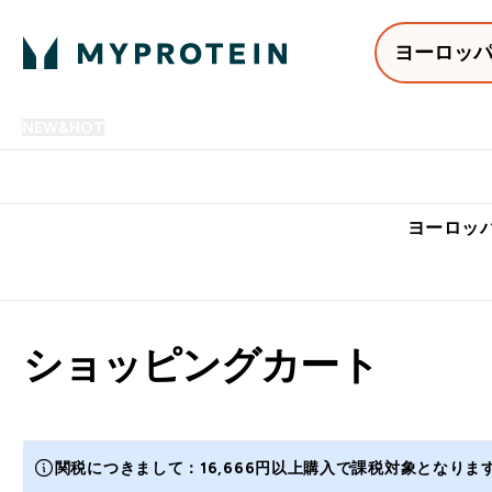
ヨーロッ
NEW&HOT
プロテイン
アミノ酸
サプリメント
プロテ
Enter NEW&HOT submenu
Enter プロテイン submenu
Enter アミノ酸 submenu
Enter サ
⌄
⌄
⌄
⌄
7,000円以上購入で送料無
ヨーロッパ
ショッピングカート
関税につきまして：16,666円以上購入で課税対象となり