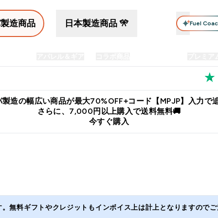
パ製造商品
日本製造商品 🎌
Fuel Coa
イン食品
アパレル＆ギア
コラボ商品
セット商品
プレミア
プリメント submenu
Enter プロテイン食品 submenu
Enter アパレル＆ギア submenu
Enter コラボ商品 submen
⌄
⌄
⌄
料
公式LINE追加で最新お得情報をゲット
公式アプリはこちら
製造の幅広い商品が最大70%OFF+コード【MPJP】入力で追
さらに、7,000円以上購入で送料無料🚚
今すぐ購入
ます。無料ギフトやクレジットもインボイス上は計上となりますのでご注