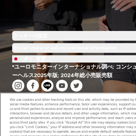
クッキーの設定
Do not share or sell my personal information
JP |
変更
*ユーロモニターインターナショナル調べ; コンシ
ーヘルス2025年版; 2024年総小売販売額
We use cookies and other tracking tools on this site, which may be provided by th
social media features, enhance performance, tailor user experiences, support ou
us and third parties to access and record user and activity data, such as IP addr
interactions, browser and device details, and other usage information, which m
2026 The Hut.com Ltd
personalized experiences, analyze and improve performance, and reach users wi
across third party sites. If you click “Accept All” this site may deploy cookies (inc
you click “Limit Cookies,” your IP address and other browsing information may sti
cookies) that are necessary to operate, secure and enable default website feature