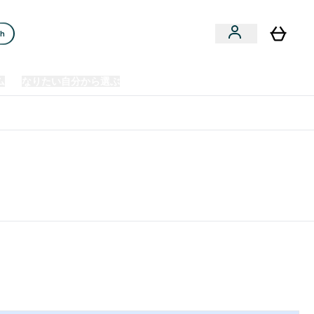
ch
ム
なりたい自分から選ぶ
クリアランスセール
日本製造商品
u
Enter プレミアム submenu
Enter なりたい自分から選ぶ submenu
En
⌄
⌄
⌄
欧州スポーツ栄養No.1ブランド*