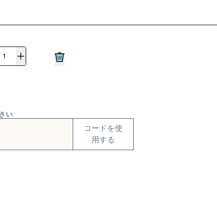
さい:
コードを使
用する