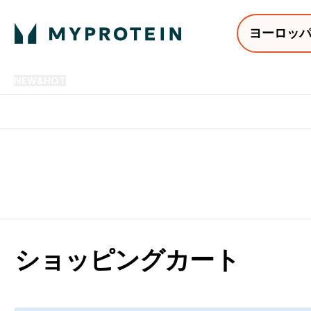
ヨーロッ
NEW&HOT
プロテイン
アミノ酸
サプリメント
プロテ
Enter NEW&HOT submenu
Enter プロテイン submenu
Enter アミノ酸 submenu
Enter サ
⌄
⌄
⌄
⌄
12,000円以上購入で送料無
ショッピングカート