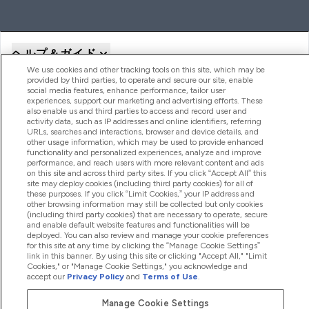
ヘルプ＆ガイド
We use cookies and other tracking tools on this site, which may be
provided by third parties, to operate and secure our site, enable
social media features, enhance performance, tailor user
商品について
experiences, support our marketing and advertising efforts. These
also enable us and third parties to access and record user and
activity data, such as IP addresses and online identifiers, referring
URLs, searches and interactions, browser and device details, and
other usage information, which may be used to provide enhanced
会社概要
functionality and personalized experiences, analyze and improve
performance, and reach users with more relevant content and ads
on this site and across third party sites. If you click “Accept All” this
site may deploy cookies (including third party cookies) for all of
特典＆ポイント
these purposes. If you click “Limit Cookies,” your IP address and
other browsing information may still be collected but only cookies
(including third party cookies) that are necessary to operate, secure
and enable default website features and functionalities will be
deployed. You can also review and manage your cookie preferences
2026 The Hut.com Ltd
for this site at any time by clicking the “Manage Cookie Settings”
link in this banner. By using this site or clicking "Accept All," "Limit
Cookies," or "Manage Cookie Settings," you acknowledge and
accept our
Privacy Policy
and
Terms of Use
.
Manage Cookie Settings