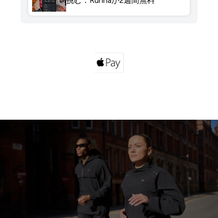
挑む：Runnaが2週間無料