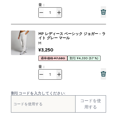
量：
MP レディース ベーシック ジョガー - ラ
イト グレー マール
M
¥3,250‎
通常価格 ¥7,580
割引 ¥4,330
(57 %)
量：
割引コードを入力してください:
コードを使
用する