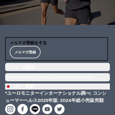
メルマガ登録をする
メルマガ登録
クッキーの設定
Do not share or sell my personal information
JP |
変更
*ユーロモニターインターナショナル調べ; コンシ
ューマーヘルス2025年版; 2024年総小売販売額