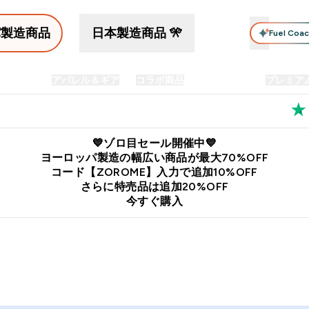
パ製造商品
日本製造商品 🎌
Fuel Coa
イン食品
アパレル＆ギア
コラボ商品
セット商品
プレミア
プリメント submenu
Enter プロテイン食品 submenu
Enter アパレル＆ギア submenu
Enter コラボ商品 submen
⌄
⌄
⌄
料
公式LINE追加で最新お得情報をゲット
公式アプリはこちら
💙ゾロ目セール開催中💙
ヨーロッパ製造の幅広い商品が最大70%OFF
コード【ZOROME】入力で追加10%OFF
さらに特売品は追加20%OFF
今すぐ購入