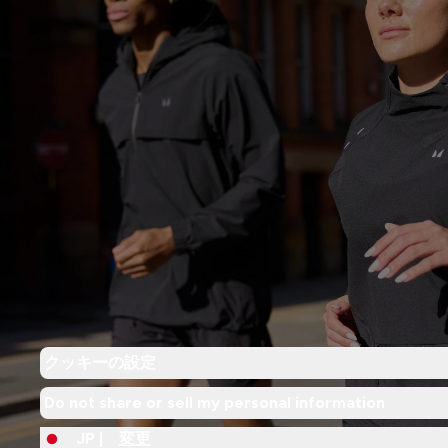
クッキーの設定
Do not share or sell my personal information
JP |
変更