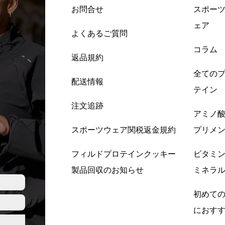
お問合せ
スポー
ェア
よくあるご質問
コラム
返品規約
全ての
配送情報
テイン
注文追跡
アミノ
スポーツウェア関税返金規約
プリメ
フィルドプロテインクッキー
ビタミ
製品回収のお知らせ
ミネラ
初めて
におす