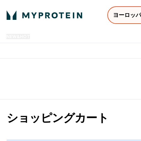
ヨーロッ
NEW&HOT
プロテイン
アミノ酸
サプリメント
プロテ
Enter NEW&HOT submenu
Enter プロテイン submenu
Enter アミノ酸 submenu
Enter サ
⌄
⌄
⌄
⌄
12,000円以上購入で送料無
ショッピングカート