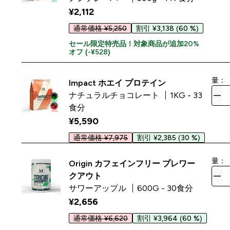
¥2,112‎
通常価格 ¥5,250
割引 ¥3,138
(60 %)
セール限定特売品！対象商品が追加20%
オフ (-¥528)
量：
Impact ホエイ プロテイン
ナチュラルチョコレート
1KG - 33
食分
¥5,590‎
通常価格 ¥7,975
割引 ¥2,385
(30 %)
量：
Origin カフェインフリー プレワー
クアウト
サワーアップル
600G - 30食分
¥2,656‎
通常価格 ¥6,620
割引 ¥3,964
(60 %)