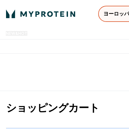
ヨーロッ
NEW&HOT
プロテイン
アミノ酸
サプリメント
プロテ
Enter NEW&HOT submenu
Enter プロテイン submenu
Enter アミノ酸 submenu
Enter サ
⌄
⌄
⌄
⌄
12,000円以上購入で送料無
ショッピングカート