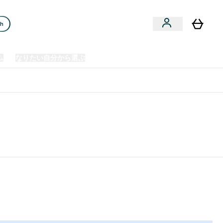
ch
ム
なりたい自分から選ぶ
クリアランスセール
日本製造商品
u
Enter プレミアム submenu
Enter なりたい自分から選ぶ submenu
En
⌄
⌄
⌄
欧州スポーツ栄養No.1ブランド*