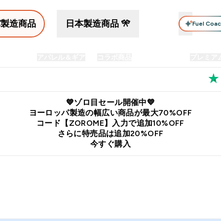
パ製造商品
日本製造商品 🎌
Fuel Coa
イン食品
アパレル＆ギア
コラボ商品
セット商品
プレミア
プリメント submenu
Enter プロテイン食品 submenu
Enter アパレル＆ギア submenu
Enter コラボ商品 submen
⌄
⌄
⌄
料
公式LINE追加で最新お得情報をゲット
公式アプリはこちら
💙ゾロ目セール開催中💙
ヨーロッパ製造の幅広い商品が最大70%OFF
コード【ZOROME】入力で追加10%OFF
さらに特売品は追加20%OFF
今すぐ購入