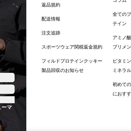
コラム
返品規約
全ての
配送情報
テイン
注文追跡
アミノ
スポーツウェア関税返金規約
プリメ
フィルドプロテインクッキー
ビタミ
製品回収のお知らせ
ミネラ
初めて
におす
ューマ