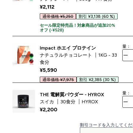
¥2,112‎
通常価格 ¥5,250
割引 ¥3,138
(60 %)
セール限定特売品！対象商品が追加20%
オフ (-¥528)
量：
Impact ホエイ プロテイン
ナチュラルチョコレート
1KG - 33
食分
¥5,590‎
通常価格 ¥7,975
割引 ¥2,385
(30 %)
量：
THE 電解質パウダー - HYROX
スイカ
30食分
HYROX
¥2,200‎
割引コードを入力してくだ