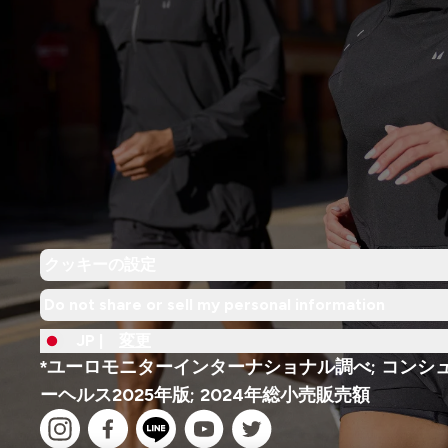
クッキーの設定
Do not share or sell my personal information
JP |
変更
*ユーロモニターインターナショナル調べ; コンシ
ーヘルス2025年版; 2024年総小売販売額