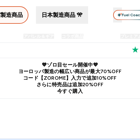
パ製造商品
日本製造商品 🎌
Fuel Coa
イン食品
アパレル＆ギア
コラボ商品
セット商品
プレミア
プリメント submenu
Enter プロテイン食品 submenu
Enter アパレル＆ギア submenu
Enter コラボ商品 submen
⌄
⌄
⌄
料
公式LINE追加で最新お得情報をゲット
公式アプリはこちら
💙ゾロ目セール開催中💙
ヨーロッパ製造の幅広い商品が最大70%OFF
コード【ZOROME】入力で追加10%OFF
さらに特売品は追加20%OFF
今すぐ購入