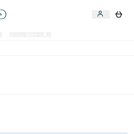
ch
ム
なりたい自分から選ぶ
クリアランスセール
日本製造商品
u
Enter プレミアム submenu
Enter なりたい自分から選ぶ submenu
En
⌄
⌄
⌄
欧州スポーツ栄養No.1ブランド*