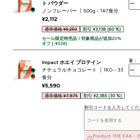
ト パウダー
ノンフレーバー
500g - 147食分
¥2,112‎
通常価格 ¥5,250
割引 ¥3,138
(60 %)
セール限定特売品！対象商品が追加20%
オフ (-¥528)
量：
Impact ホエイ プロテイン
ナチュラルチョコレート
1KG - 33
食分
¥5,590‎
通常価格 ¥7,975
割引 ¥2,385
(30 %)
割引コードを入力してくだ
Product THE EAA -