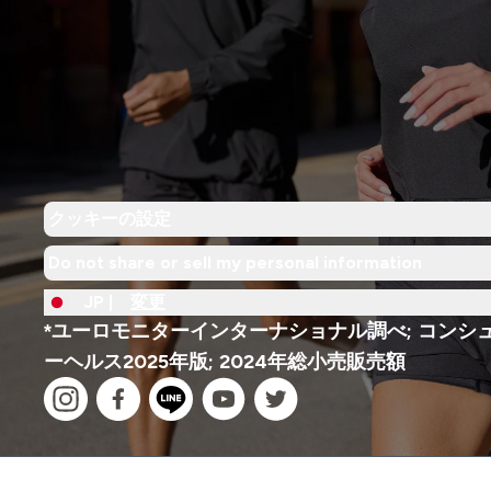
クッキーの設定
Do not share or sell my personal information
JP |
変更
*ユーロモニターインターナショナル調べ; コンシ
ーヘルス2025年版; 2024年総小売販売額