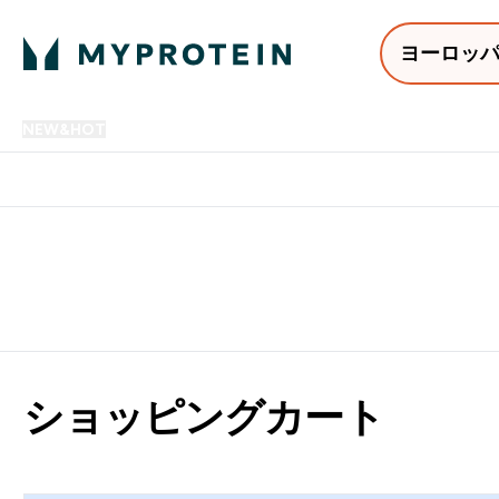
ヨーロッ
NEW&HOT
プロテイン
アミノ酸
サプリメント
プロテ
Enter NEW&HOT submenu
Enter プロテイン submenu
Enter アミノ酸 submenu
Enter サ
⌄
⌄
⌄
⌄
12,000円以上購入で送料無
ショッピングカート