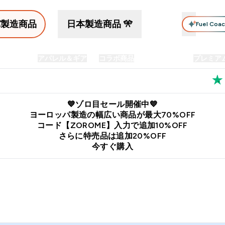
パ製造商品
日本製造商品 🎌
Fuel Coa
イン食品
アパレル＆ギア
コラボ商品
セット商品
プレミア
プリメント submenu
Enter プロテイン食品 submenu
Enter アパレル＆ギア submenu
Enter コラボ商品 submen
⌄
⌄
⌄
料
公式LINE追加で最新お得情報をゲット
公式アプリはこちら
💙ゾロ目セール開催中💙
ヨーロッパ製造の幅広い商品が最大70%OFF
コード【ZOROME】入力で追加10%OFF
さらに特売品は追加20%OFF
今すぐ購入