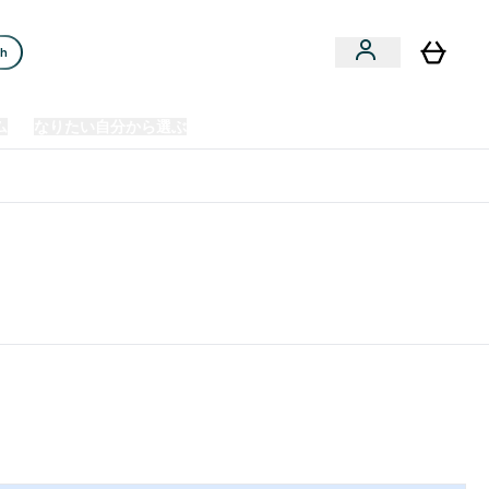
ch
ム
なりたい自分から選ぶ
クリアランスセール
日本製造商品
u
Enter プレミアム submenu
Enter なりたい自分から選ぶ submenu
En
⌄
⌄
⌄
欧州スポーツ栄養No.1ブランド*