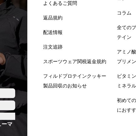
よくあるご質問
コラム
返品規約
全ての
配送情報
テイン
注文追跡
アミノ
スポーツウェア関税返金規約
プリメ
フィルドプロテインクッキー
ビタミ
製品回収のお知らせ
ミネラ
初めて
におす
ューマ