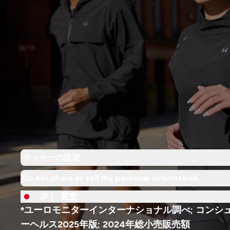
クッキーの設定
Do not share or sell my personal information
JP |
変更
*ユーロモニターインターナショナル調べ; コンシ
ーヘルス2025年版; 2024年総小売販売額