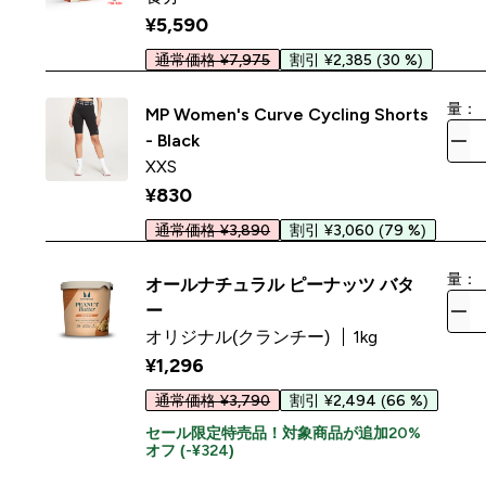
¥5,590‎
通常価格 ¥7,975
割引 ¥2,385
(30 %)
量：
MP Women's Curve Cycling Shorts
- Black
XXS
¥830‎
通常価格 ¥3,890
割引 ¥3,060
(79 %)
量：
オールナチュラル ピーナッツ バタ
ー
オリジナル(クランチー)
1kg
¥1,296‎
通常価格 ¥3,790
割引 ¥2,494
(66 %)
セール限定特売品！対象商品が追加20%
オフ (-¥324)