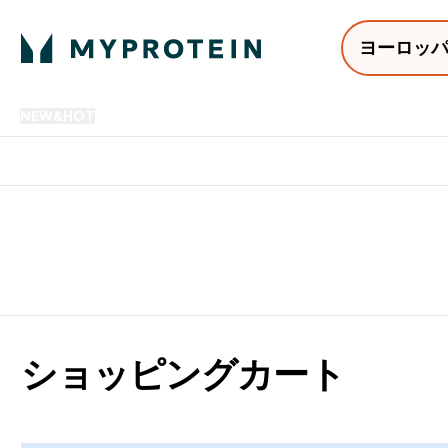
ヨーロッ
NEW&HOT
プロテイン
アミノ酸
サプリメント
プロテ
Enter NEW&HOT submenu
Enter プロテイン submenu
Enter アミノ酸 submenu
Enter サ
⌄
⌄
⌄
⌄
12,000円以上購入で送料無
ショッピングカート