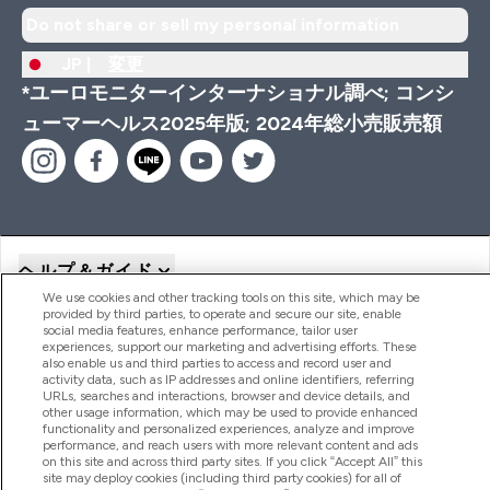
Do not share or sell my personal information
JP |
変更
*ユーロモニターインターナショナル調べ; コンシ
ューマーヘルス2025年版; 2024年総小売販売額
ヘルプ＆ガイド
We use cookies and other tracking tools on this site, which may be
provided by third parties, to operate and secure our site, enable
social media features, enhance performance, tailor user
商品について
experiences, support our marketing and advertising efforts. These
also enable us and third parties to access and record user and
activity data, such as IP addresses and online identifiers, referring
URLs, searches and interactions, browser and device details, and
other usage information, which may be used to provide enhanced
会社概要
functionality and personalized experiences, analyze and improve
performance, and reach users with more relevant content and ads
on this site and across third party sites. If you click “Accept All” this
site may deploy cookies (including third party cookies) for all of
特典＆ポイント