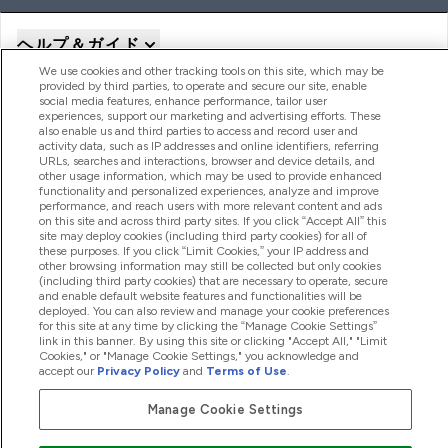
ヘルプ＆ガイド
We use cookies and other tracking tools on this site, which may be
provided by third parties, to operate and secure our site, enable
social media features, enhance performance, tailor user
商品について
experiences, support our marketing and advertising efforts. These
also enable us and third parties to access and record user and
activity data, such as IP addresses and online identifiers, referring
URLs, searches and interactions, browser and device details, and
会社概要
other usage information, which may be used to provide enhanced
functionality and personalized experiences, analyze and improve
performance, and reach users with more relevant content and ads
on this site and across third party sites. If you click “Accept All” this
site may deploy cookies (including third party cookies) for all of
特典＆ポイント
these purposes. If you click “Limit Cookies,” your IP address and
other browsing information may still be collected but only cookies
(including third party cookies) that are necessary to operate, secure
and enable default website features and functionalities will be
deployed. You can also review and manage your cookie preferences
2026 The Hut.com Ltd
for this site at any time by clicking the “Manage Cookie Settings”
link in this banner. By using this site or clicking "Accept All," "Limit
Cookies," or "Manage Cookie Settings," you acknowledge and
accept our
Privacy Policy
and
Terms of Use
.
Manage Cookie Settings
Pay with