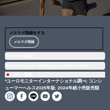
メルマガ登録をする
メルマガ登録
クッキーの設定
Do not share or sell my personal information
JP |
変更
*ユーロモニターインターナショナル調べ; コンシ
ューマーヘルス2025年版; 2024年総小売販売額