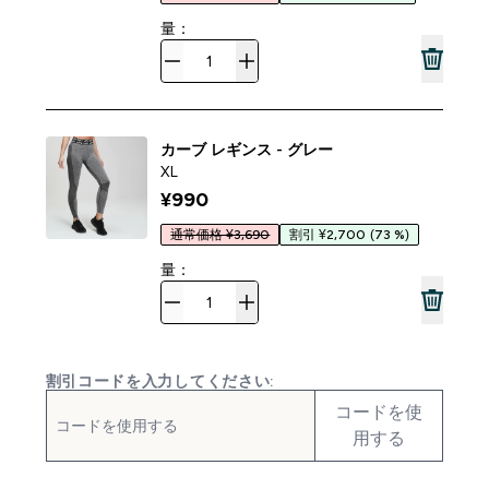
量：
カーブ レギンス - グレー
XL
¥990‎
通常価格 ¥3,690
割引 ¥2,700
(73 %)
量：
割引コードを入力してください:
コードを使
用する