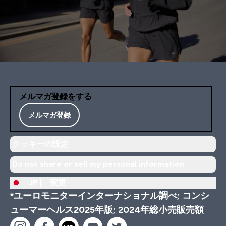
メルマガ登録をする
メルマガ登録
クッキーの設定
Do not share or sell my personal information
JP |
変更
*ユーロモニターインターナショナル調べ; コンシ
ューマーヘルス2025年版; 2024年総小売販売額