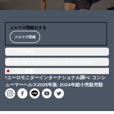
メルマガ登録をする
メルマガ登録
クッキーの設定
Do not share or sell my personal information
JP |
変更
*ユーロモニターインターナショナル調べ; コンシ
ューマーヘルス2025年版; 2024年総小売販売額