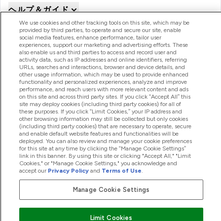
ヘルプ＆ガイド
We use cookies and other tracking tools on this site, which may be
provided by third parties, to operate and secure our site, enable
social media features, enhance performance, tailor user
商品について
experiences, support our marketing and advertising efforts. These
also enable us and third parties to access and record user and
activity data, such as IP addresses and online identifiers, referring
URLs, searches and interactions, browser and device details, and
会社概要
other usage information, which may be used to provide enhanced
functionality and personalized experiences, analyze and improve
performance, and reach users with more relevant content and ads
on this site and across third party sites. If you click “Accept All” this
site may deploy cookies (including third party cookies) for all of
特典＆ポイント
these purposes. If you click “Limit Cookies,” your IP address and
other browsing information may still be collected but only cookies
(including third party cookies) that are necessary to operate, secure
and enable default website features and functionalities will be
deployed. You can also review and manage your cookie preferences
2026 The Hut.com Ltd
for this site at any time by clicking the “Manage Cookie Settings”
link in this banner. By using this site or clicking "Accept All," "Limit
Cookies," or "Manage Cookie Settings," you acknowledge and
accept our
Privacy Policy
and
Terms of Use
.
Manage Cookie Settings
Pay with
Limit Cookies