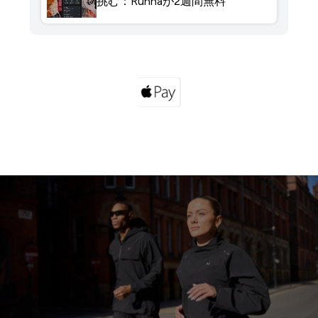
挑む：Runnaが2週間無料