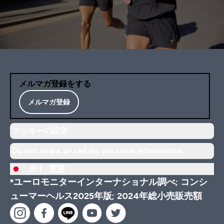
メルマガ登録をする
メルマガ登録
クッキーの設定
Do not share or sell my personal information
JP |
変更
*ユーロモニターインターナショナル調べ; コンシ
ューマーヘルス2025年版; 2024年総小売販売額