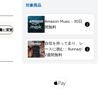
対象商品
Amazon Music - 30日
間無料
量に変更
自信を持って走り、レ
ースに挑む：Runnaが
2週間無料