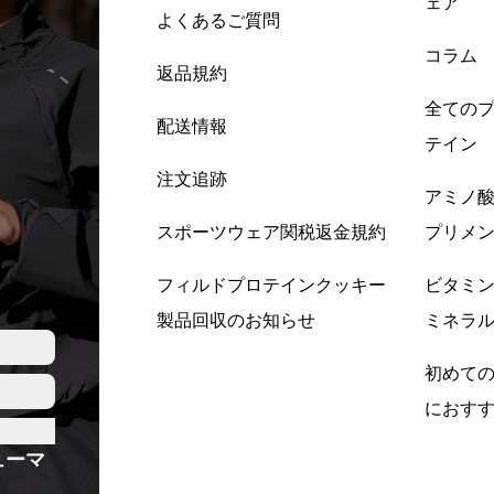
ェア
よくあるご質問
コラム
返品規約
全ての
配送情報
テイン
注文追跡
アミノ
スポーツウェア関税返金規約
プリメ
フィルドプロテインクッキー
ビタミ
製品回収のお知らせ
ミネラ
初めて
におす
ューマ