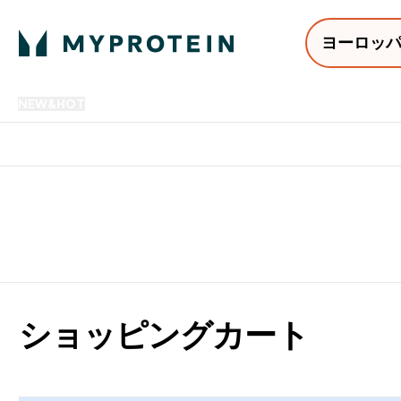
ヨーロッ
NEW&HOT
プロテイン
アミノ酸
サプリメント
プロテ
Enter NEW&HOT submenu
Enter プロテイン submenu
Enter アミノ酸 submenu
Enter サ
⌄
⌄
⌄
⌄
12,000円以上購入で送料無
ショッピングカート