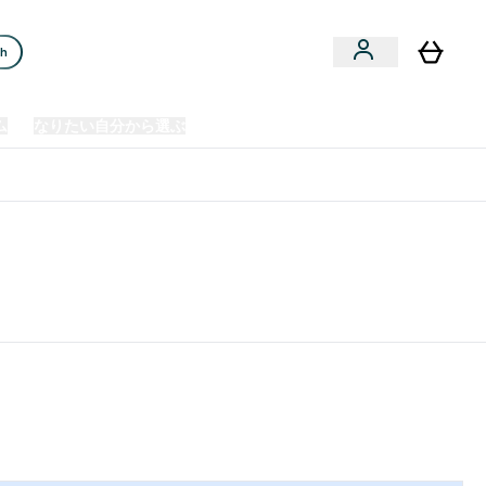
ch
ム
なりたい自分から選ぶ
クリアランスセール
日本製造商品
u
Enter プレミアム submenu
Enter なりたい自分から選ぶ submenu
En
⌄
⌄
⌄
欧州スポーツ栄養No.1ブランド*