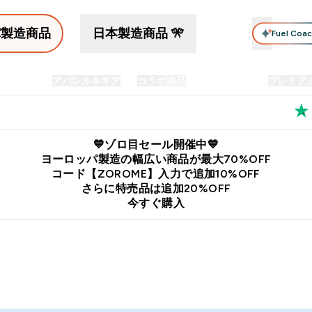
パ製造商品
日本製造商品 🎌
Fuel Coa
イン食品
アパレル＆ギア
コラボ商品
セット商品
プレミア
プリメント submenu
Enter プロテイン食品 submenu
Enter アパレル＆ギア submenu
Enter コラボ商品 submen
⌄
⌄
⌄
料
公式LINE追加で最新お得情報をゲット
公式アプリはこちら
💙ゾロ目セール開催中💙
ヨーロッパ製造の幅広い商品が最大70%OFF
コード【ZOROME】入力で追加10%OFF
さらに特売品は追加20%OFF
今すぐ購入