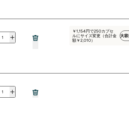
￥1,154‎円で250カプセ
ルにサイズ変更（合計金
大容
額￥2,010‎）