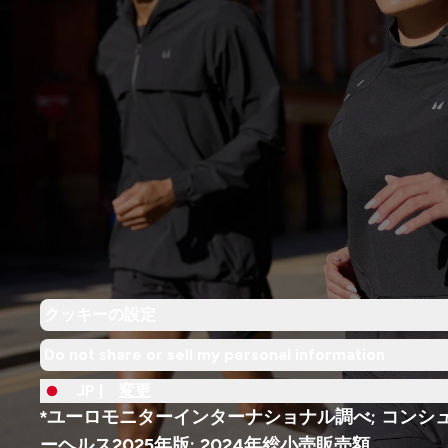
クッキーの設定
Do not share or sell my personal information
JP |
変更
*ユーロモニターインターナショナル調べ; コンシ
ーヘルス2025年版; 2024年総小売販売額