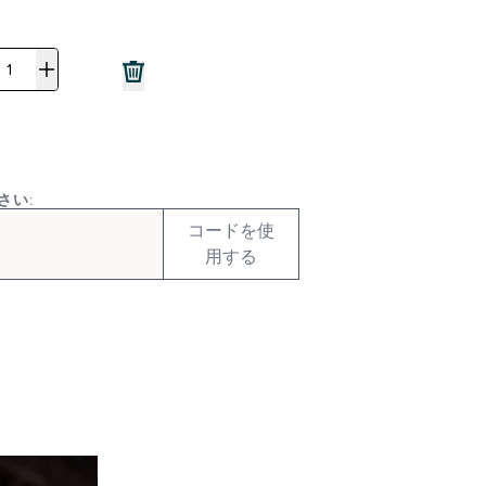
さい:
コードを使
用する