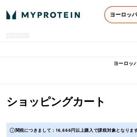
ヨーロッ
NEW&HOT
プロテイン
アミノ酸
サプリメント
プロテ
Enter NEW&HOT submenu
Enter プロテイン submenu
Enter アミノ酸 submenu
Enter サ
⌄
⌄
⌄
⌄
7,000円以上購入で送料無
ヨーロッパ
ショッピングカート
関税につきまして：16,666円以上購入で課税対象となり