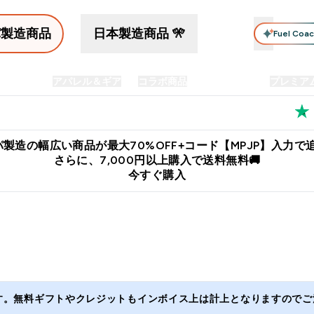
パ製造商品
日本製造商品 🎌
Fuel Coa
イン食品
アパレル＆ギア
コラボ商品
セット商品
プレミア
プリメント submenu
Enter プロテイン食品 submenu
Enter アパレル＆ギア submenu
Enter コラボ商品 submen
⌄
⌄
⌄
料
公式LINE追加で最新お得情報をゲット
公式アプリはこちら
製造の幅広い商品が最大70%OFF+コード【MPJP】入力で追
さらに、7,000円以上購入で送料無料🚚
今すぐ購入
ます。無料ギフトやクレジットもインボイス上は計上となりますのでご注