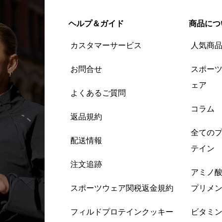
ヘルプ＆ガイド
商品につ
カスタマーサービス
人気商
お問合せ
スポー
ェア
よくあるご質問
コラム
返品規約
全ての
配送情報
テイン
注文追跡
アミノ
スポーツウェア関税返金規約
プリメ
フィルドプロテインクッキー
ビタミ