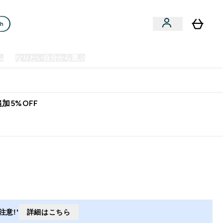
ch
ム
なりたい自分から選ぶ
クリアランスセール
日本製造商品
u
Enter プレミアム submenu
Enter なりたい自分から選ぶ submenu
En
⌄
⌄
⌄
欧州スポーツ栄養No.1ブランド*
加5%OFF
意!'
詳細はこちら