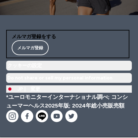
メルマガ登録をする
メルマガ登録
クッキーの設定
Do not share or sell my personal information
JP |
変更
*ユーロモニターインターナショナル調べ; コンシ
ューマーヘルス2025年版; 2024年総小売販売額