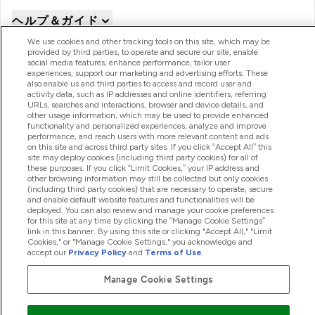
ヘルプ＆ガイド
We use cookies and other tracking tools on this site, which may be
provided by third parties, to operate and secure our site, enable
social media features, enhance performance, tailor user
商品について
experiences, support our marketing and advertising efforts. These
also enable us and third parties to access and record user and
activity data, such as IP addresses and online identifiers, referring
URLs, searches and interactions, browser and device details, and
会社概要
other usage information, which may be used to provide enhanced
functionality and personalized experiences, analyze and improve
performance, and reach users with more relevant content and ads
on this site and across third party sites. If you click “Accept All” this
site may deploy cookies (including third party cookies) for all of
特典＆ポイント
these purposes. If you click “Limit Cookies,” your IP address and
other browsing information may still be collected but only cookies
(including third party cookies) that are necessary to operate, secure
and enable default website features and functionalities will be
deployed. You can also review and manage your cookie preferences
2026 The Hut.com Ltd
for this site at any time by clicking the “Manage Cookie Settings”
link in this banner. By using this site or clicking "Accept All," "Limit
Cookies," or "Manage Cookie Settings," you acknowledge and
accept our
Privacy Policy
and
Terms of Use
.
Manage Cookie Settings
Pay with