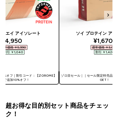
ct ホエイ アイソレート
ソイ プロテイン ア
discounted price
discount
¥4,950‎
¥1,670‎
通常価格 ￥5,990‎
通常価格 ￥3,090‎
割引 ￥1,040‎
割引 ￥1,420‎
今すぐ購入
今すぐ購入
0%オフ｜割引コード：【ZOROME】
ゾロ目セール｜｜セール限定特売品！
使用で追加10%オフ！
GET！
超お得な目的別セット商品をチェッ
ク！