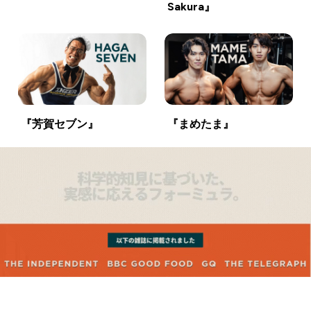
Sakura』
『芳賀セブン』
『まめたま』