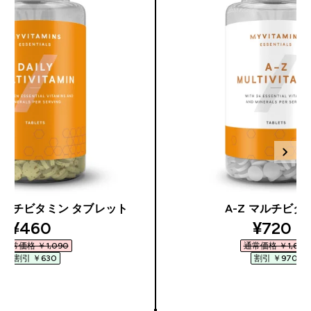
マルチビタミン タブレット
A-Z マルチビタ
discounted price
discoun
¥460‎
¥720‎
通常価格 ￥1,090‎
通常価格 ￥1,690‎
割引 ￥630‎
割引 ￥970‎
今すぐ購入
今すぐ購入