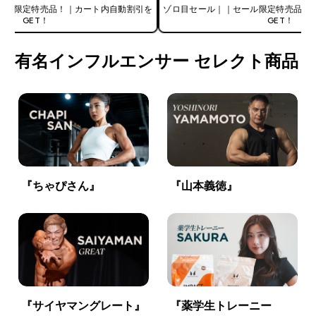
ール限定特売品！｜カート内自動割引を
ゾロ目セール｜｜セール限定特売品！
GET！
GET！
有名インフルエンサー セレクト商品
『ちゃぴさん』
『山本義徳』
『サイヤマングレート』
『薬学生トレーニー