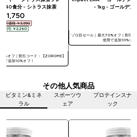
7G- 40食分 - シトラス抹茶
- 1kg - ゴールデ
discounted price
¥1,750‎
今すぐ購入
通常価格 ￥3,990‎
割引 ￥2,240‎
ゾロ目セール｜最大70%オフ｜割引コ
使用で追加10%オフ
今すぐ購入
0%オフ｜割引コード：【ZOROME】
使用で追加10%オフ！
その他人気商品
ビタミン&ミネ
スポーツウ
プロテインスナ
ラル
ェア
ック